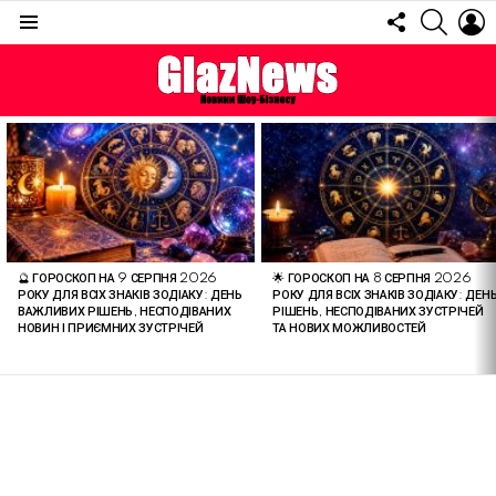
FOLLOW
SEARC
L
US
Menu
ОСТАННІ
СТАТТІ
🔮 ГОРОСКОП НА 9 СЕРПНЯ 2026
🌟 ГОРОСКОП НА 8 СЕРПНЯ 2026
РОКУ ДЛЯ ВСІХ ЗНАКІВ ЗОДІАКУ: ДЕНЬ
РОКУ ДЛЯ ВСІХ ЗНАКІВ ЗОДІАКУ: ДЕН
ВАЖЛИВИХ РІШЕНЬ, НЕСПОДІВАНИХ
РІШЕНЬ, НЕСПОДІВАНИХ ЗУСТРІЧЕЙ
НОВИН І ПРИЄМНИХ ЗУСТРІЧЕЙ
ТА НОВИХ МОЖЛИВОСТЕЙ