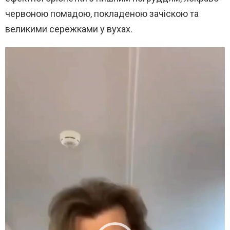
червоною помадою, покладеною зачіскою та
великими сережками у вухах.
В
и
д
е
о
п
л
е
е
р