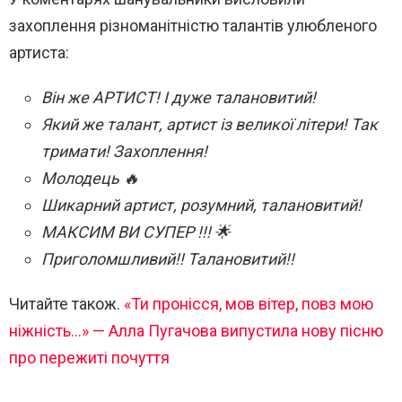
захоплення різноманітністю талантів улюбленого
артиста:
Він же АРТИСТ! І дуже талановитий!
Який же талант, артист із великої літери! Так
тримати! Захоплення!
Молодець 🔥
Шикарний артист, розумний, талановитий!
МАКСИМ ВИ СУПЕР !!! 🌟
Приголомшливий!! Талановитий!!
Читайте також.
«Ти пронісся, мов вітер, повз мою
ніжність…» — Алла Пугачова випустила нову пісню
про пережиті почуття