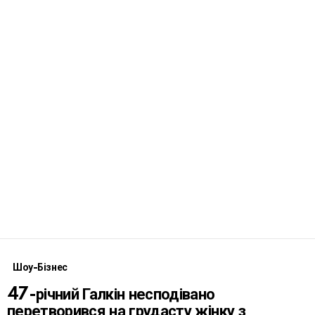
Шоу-Бізнес
47-річний Галкін несподівано
перетворився на грудасту жінку з