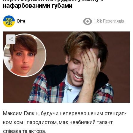
нафарбованими губами
Віта
1.8k
Переглядів
Максим Галкін, будучи неперевершеним стендап-
коміком і пародистом, має неабиякий талант
співака та актора.