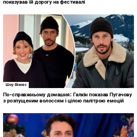
показував їй дорогу на фестивалі
Шоу-Бізнес
По-справжньому домашня: Галкін показав Пугачову
з розпущеним волоссям і цілою палітрою емоцій