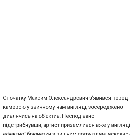
Спочатку Максим Олександрович з’явився перед
камерою у звичному нам вигляді, зосереджено
дивлячись на об’єктив. Несподівано
підстрибнувши, артист приземлився вже у вигляді
ефектної брюнетки з пишним погруддям, яскраво-