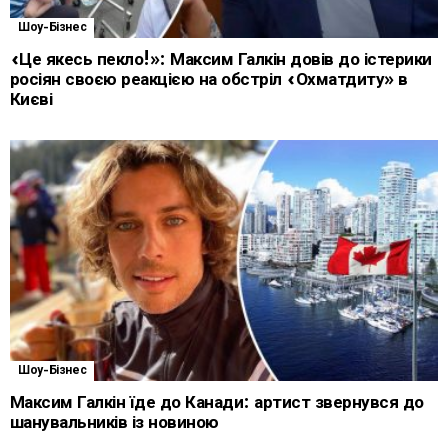
Шоу-Бізнес
«Це якесь пекло!»: Максим Галкін довів до істерики
росіян своєю реакцією на обстріл «Охматдиту» в
Києві
Шоу-Бізнес
Максим Галкін їде до Канади: артист звернувся до
шанувальників із новиною