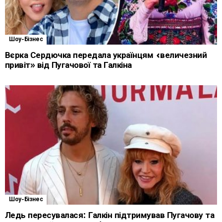
Шоу-Бізнес
Вєрка Сердючка передала українцям «величезний
привіт» від Пугачової та Галкіна
Шоу-Бізнес
Ледь пересувалася: Галкін підтримував Пугачову та