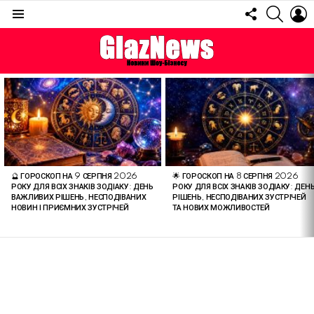
FOLLOW
SEARC
L
US
Menu
ОСТАННІ
СТАТТІ
🔮 ГОРОСКОП НА 9 СЕРПНЯ 2026
🌟 ГОРОСКОП НА 8 СЕРПНЯ 2026
РОКУ ДЛЯ ВСІХ ЗНАКІВ ЗОДІАКУ: ДЕНЬ
РОКУ ДЛЯ ВСІХ ЗНАКІВ ЗОДІАКУ: ДЕН
ВАЖЛИВИХ РІШЕНЬ, НЕСПОДІВАНИХ
РІШЕНЬ, НЕСПОДІВАНИХ ЗУСТРІЧЕЙ
НОВИН І ПРИЄМНИХ ЗУСТРІЧЕЙ
ТА НОВИХ МОЖЛИВОСТЕЙ