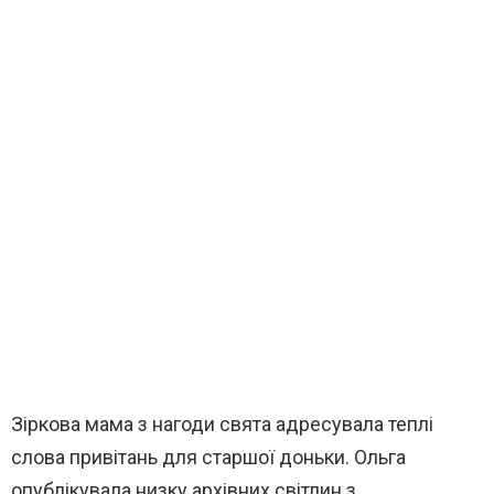
Зіркова мама з нагоди свята адресувала теплі
слова привітань для старшої доньки. Ольга
опублікувала низку архівних світлин з