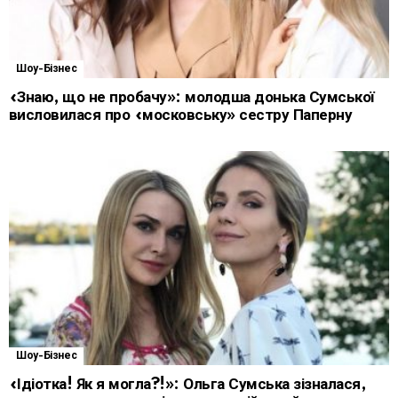
Шоу-Бізнес
«Знаю, що не пробачу»: молодша донька Сумської
висловилася про «московську» сестру Паперну
Шоу-Бізнес
«Ідіотка! Як я могла?!»: Ольга Сумська зізналася,