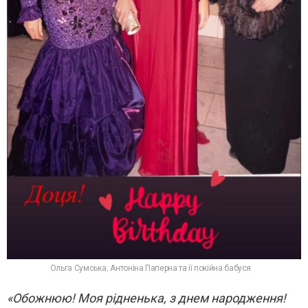
Ольга Сумська, Антоніна Паперна та її покійна бабуся
«Обожнюю! Моя рідненька, з днем народження!