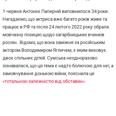
1 червня Антоніні Паперній виповнилося 34 роки.
Нагадаємо, що актриса вже багато років живе та
працює в РФ та після 24 лютого 2022 року обрала
мовчазну позицію щодо загарбницьких вчинків
росіян.. Відомо, що вона заміжня за російським
актором Володимиром Ягличем, з яким виховує
двох спільних дітей. Сумська неодноразово
зізнавалася, що ця тема є надто болючою для неї, а
замовчування донькою війни, пояснила це
«тотальною залежністю від обставин».