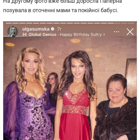
На другому фото вже більш доросла Паперна
позувала в оточенні мами та покійної бабусі.