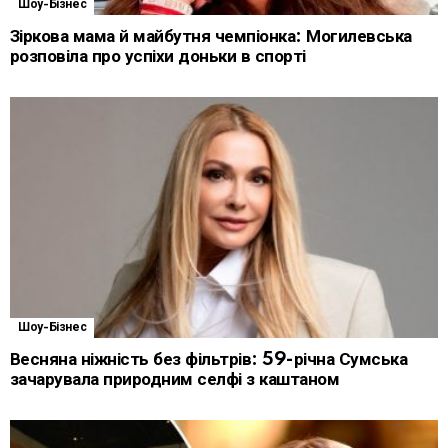
Шоу-Бізнес
Зіркова мама й майбутня чемпіонка: Могилевська
розповіла про успіхи доньки в спорті
Шоу-Бізнес
Весняна ніжність без фільтрів: 59-річна Сумська
зачарувала природним селфі з каштаном