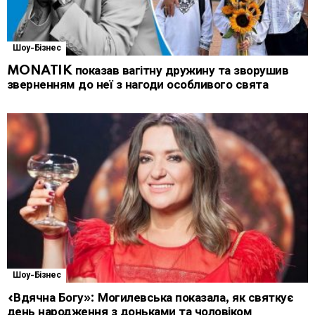
Шоу-Бізнес
MONATIK показав вагітну дружину та зворушив
зверненням до неї з нагоди особливого свята
Шоу-Бізнес
«Вдячна Богу»: Могилевська показала, як святкує
день народження з доньками та чоловіком