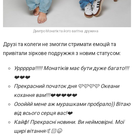
Дмитро Монатік та його вагітна дружина
Друзі та колеги не змогли стримати емоцій та
привітали зіркове подружжя з новим статусом:
Уррррра!!!!! Монатіків має бути дуже багато!!!
❤️❤️❤️
Прекрасний початок дня 🩷🩷🩷🩷 Океани
кохання вам!!!❤️❤️❤️❤️❤️
Оооййй мене аж мурашками пробрало)) Вітаю
від всього серця вас!❤️
Кайф! Прекрасні новини. Ви неймовірні. Мої
щирі вітання🤙🏻😉