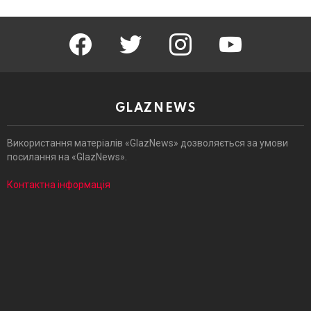
facebook
twitter
instagram
youtube
GLAZNEWS
Використання матеріалів «GlazNews» дозволяється за умови
посилання на «GlazNews».
Контактна інформація