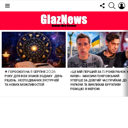
FOLLOW
SEARC
L
US
Menu
ОСТАННІ
СТАТТІ
🌟 ГОРОСКОП НА 8 СЕРПНЯ 2026
«ЦЕ МІЙ ПЕРШИЙ ЗА 15 РОКІВ РАНОК 
РОКУ ДЛЯ ВСІХ ЗНАКІВ ЗОДІАКУ: ДЕНЬ
КИЄВІ»: МАКСИМ ПОКРОВСЬКИЙ
РІШЕНЬ, НЕСПОДІВАНИХ ЗУСТРІЧЕЙ
УПЕРШЕ ЗА ДОВГИЙ ЧАС ПРИЇХАВ ДО
ТА НОВИХ МОЖЛИВОСТЕЙ
УКРАЇНИ ТА ВИКЛИКАВ БУРХЛИВУ
РЕАКЦІЮ В МЕРЕЖІ