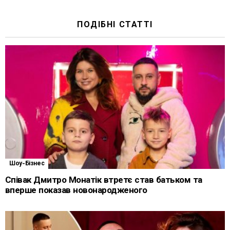
ПОДІБНІ СТАТТІ
Шоу-Бізнес
Співак Дмитро Монатік втретє став батьком та
вперше показав новонародженого