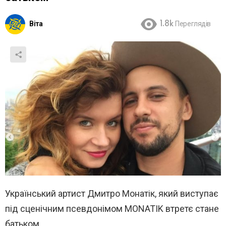
Віта
1.8k
Переглядів
Український артист Дмитро Монатік, який виступає
під сценічним псевдонімом MONATIK втретє стане
батьком.