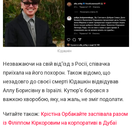
Юдашкін
Незважаючи на свій від’їзд з Росії, співачка
приїхала на його похорон. Також відомо, що
незадовго до своєї смерті Юдашкін відвідував
Аллу Борисівну в Ізраїлі. Кутюр’є боровся з
важкою хворобою, яку, на жаль, не зміг подолати.
Читайте також:
Крістіна Орбакайте заспівала разом
із Філіппом Кіркоровим на корпоративі в Дубаї