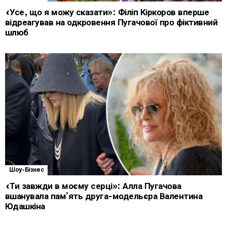
«Усе, що я можу сказати»: Філіп Кіркоров вперше
відреагував на одкровення Пугачової про фіктивний
шлюб
Шоу-Бізнес
«Ти завжди в моєму серці»: Алла Пугачова
вшанувала пам’ять друга-модельєра Валентина
Юдашкіна