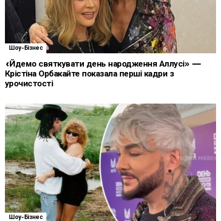
Шоу-Бізнес
«Йдемо святкувати день народження Аллусі» —
Крістіна Орбакайте показала перші кадри з
урочистості
Шоу-Бізнес