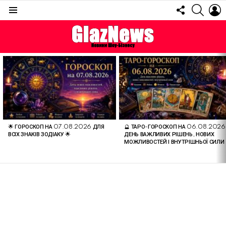
FOLLOW
SEARC
L
US
Menu
ОСТАННІ
СТАТТІ
🌟 ГОРОСКОП НА 07.08.2026 ДЛЯ
🔮 ТАРО-ГОРОСКОП НА 06.08.2026
ВСІХ ЗНАКІВ ЗОДІАКУ 🌟
ДЕНЬ ВАЖЛИВИХ РІШЕНЬ, НОВИХ
МОЖЛИВОСТЕЙ І ВНУТРІШНЬОЇ СИЛИ