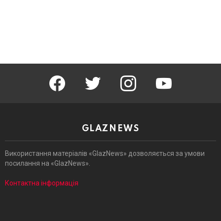
facebook
twitter
instagram
youtube
GLAZNEWS
Використання матеріалів «GlazNews» дозволяється за умови
посилання на «GlazNews».
Контактна інформація