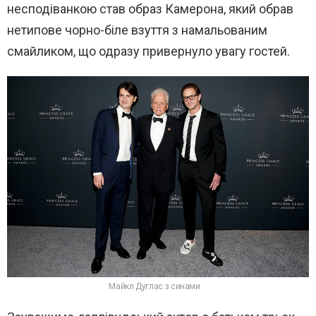
несподіванкою став образ Камерона, який обрав
нетипове чорно-біле взуття з намальованим
смайликом, що одразу привернуло увагу гостей.
Майкл Дуглас з синами