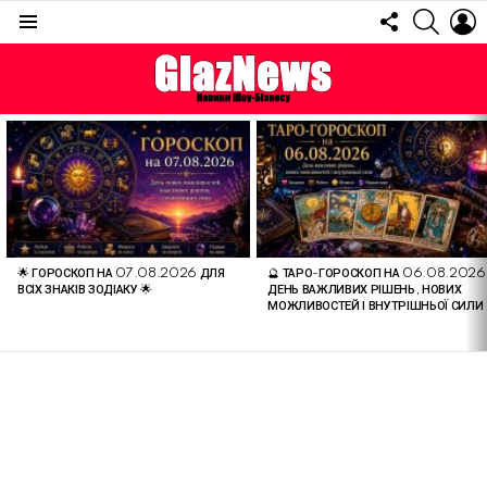
FOLLOW
SEARC
L
US
Menu
ОСТАННІ
СТАТТІ
🌟 ГОРОСКОП НА 07.08.2026 ДЛЯ
🔮 ТАРО-ГОРОСКОП НА 06.08.2026
ВСІХ ЗНАКІВ ЗОДІАКУ 🌟
ДЕНЬ ВАЖЛИВИХ РІШЕНЬ, НОВИХ
МОЖЛИВОСТЕЙ І ВНУТРІШНЬОЇ СИЛИ