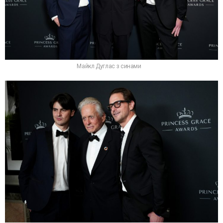
Майкл Дуглас з синами