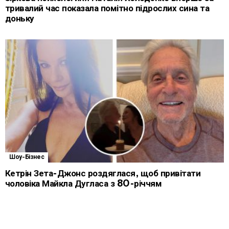
тривалий час показала помітно підрослих сина та
доньку
Шоу-Бізнес
Кетрін Зета-Джонс роздяглася, щоб привітати
чоловіка Майкла Дугласа з 80-річчям