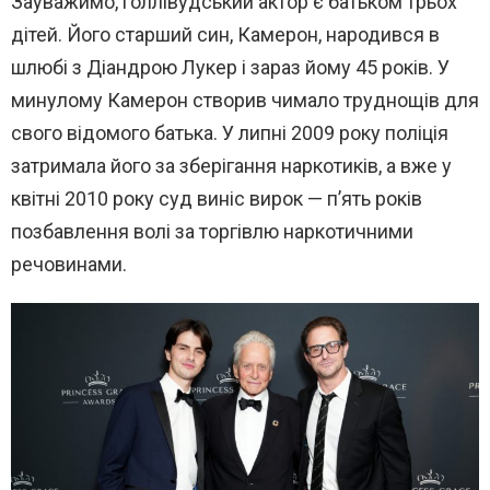
Зауважимо, голлівудський актор є батьком трьох
дітей. Його старший син, Камерон, народився в
шлюбі з Діандрою Лукер і зараз йому 45 років. У
минулому Камерон створив чимало труднощів для
свого відомого батька. У липні 2009 року поліція
затримала його за зберігання наркотиків, а вже у
квітні 2010 року суд виніс вирок — п’ять років
позбавлення волі за торгівлю наркотичними
речовинами.