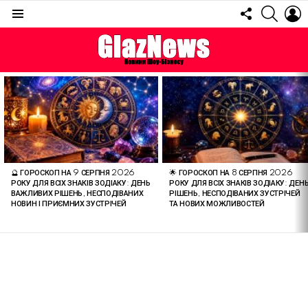
FOLLOW
SEARC
L
US
Menu
ОСТАННІ
СТАТТІ
🔮 ГОРОСКОП НА 9 СЕРПНЯ 2026
🌟 ГОРОСКОП НА 8 СЕРПНЯ 2026
РОКУ ДЛЯ ВСІХ ЗНАКІВ ЗОДІАКУ: ДЕНЬ
РОКУ ДЛЯ ВСІХ ЗНАКІВ ЗОДІАКУ: ДЕН
ВАЖЛИВИХ РІШЕНЬ, НЕСПОДІВАНИХ
РІШЕНЬ, НЕСПОДІВАНИХ ЗУСТРІЧЕЙ
НОВИН І ПРИЄМНИХ ЗУСТРІЧЕЙ
ТА НОВИХ МОЖЛИВОСТЕЙ