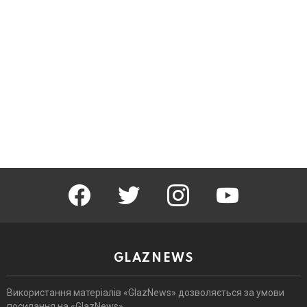
facebook
twitter
instagram
youtube
GLAZNEWS
Використання матеріалів «GlazNews» дозволяється за умови
посилання на «GlazNews».