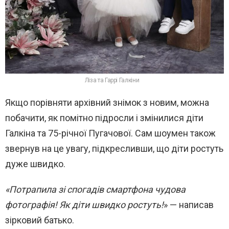
Ліза та Гаррі Галкіни
Якщо порівняти архівний знімок з новим, можна
побачити, як помітно підросли і змінилися діти
Галкіна та 75-річної Пугачової. Сам шоумен також
звернув на це увагу, підкресливши, що діти ростуть
дуже швидко.
«Потрапила зі спогадів смартфона чудова
фотографія! Як діти швидко ростуть!
» — написав
зірковий батько.