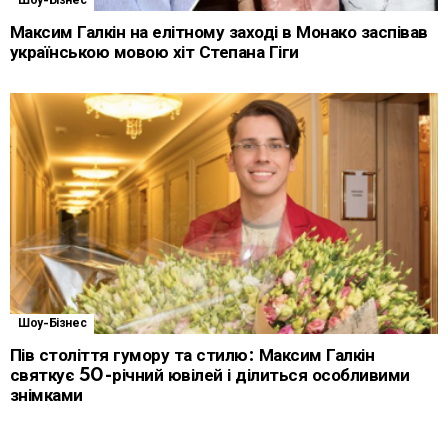
Шоу-Бізнес
Максим Галкін на елітному заході в Монако заспівав
українською мовою хіт Степана Гіги
Шоу-Бізнес
Пів століття гумору та стилю: Максим Галкін
святкує 50-річний ювілей і ділиться особливими
знімками