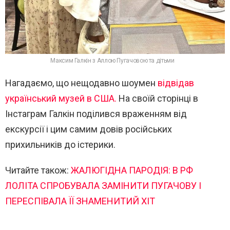
Максим Галкін з Аллою Пугачовою та дітьми
Нагадаємо, що нещодавно шоумен
відвідав
український музей в США.
На своїй сторінці в
Інстаграм Галкін поділився враженням від
екскурсії і цим самим довів російських
прихильників до істерики.
Читайте також:
ЖАЛЮГІДНА ПАРОДІЯ: В РФ
ЛОЛІТА СПРОБУВАЛА ЗАМІНИТИ ПУГАЧОВУ І
ПЕРЕСПІВАЛА ЇЇ ЗНАМЕНИТИЙ ХІТ