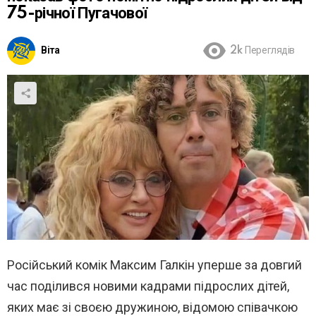
75-річної Пугачової
Віта
2k
Переглядів
Російський комік Максим Галкін уперше за довгий
час поділився новими кадрами підрослих дітей,
яких має зі своєю дружиною, відомою співачкою