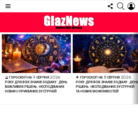
FOLLOW
SEARC
L
US
Menu
ОСТАННІ
СТАТТІ
🔮 ГОРОСКОП НА 9 СЕРПНЯ 2026
🌟 ГОРОСКОП НА 8 СЕРПНЯ 2026
РОКУ ДЛЯ ВСІХ ЗНАКІВ ЗОДІАКУ: ДЕНЬ
РОКУ ДЛЯ ВСІХ ЗНАКІВ ЗОДІАКУ: ДЕН
ВАЖЛИВИХ РІШЕНЬ, НЕСПОДІВАНИХ
РІШЕНЬ, НЕСПОДІВАНИХ ЗУСТРІЧЕЙ
НОВИН І ПРИЄМНИХ ЗУСТРІЧЕЙ
ТА НОВИХ МОЖЛИВОСТЕЙ