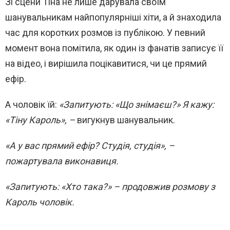
Зі сцени Тіна не лише дарувала своїм
шанувальникам найпопулярніші хіти, а й знаходила
час для коротких розмов із публікою. У певний
момент вона помітила, як один із фанатів записує її
на відео, і вирішила поцікавитися, чи це прямий
ефір.
А чоловік їй:
«Запитують: «Що знімаєш?» Я кажу:
«Тіну Кароль», –
вигукнув шанувальник.
«А у вас прямий ефір? Студія, студія», –
пожартувала виконавиця.
«Запитують: «Хто така?» – продовжив розмову з
Кароль чоловік.