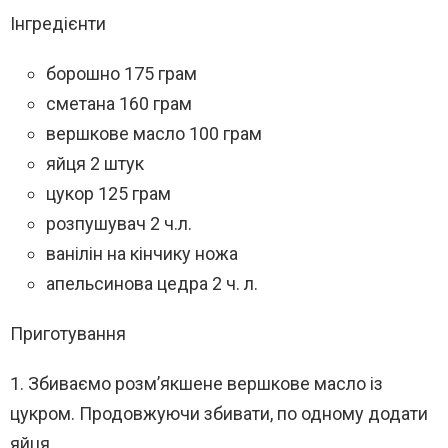
Інгредієнти
борошно 175 грам
сметана 160 грам
вершкове масло 100 грам
яйця 2 штук
цукор 125 грам
розпушувач 2 ч.л.
ванілін на кінчику ножа
апельсинова цедра 2 ч. л.
Приготування
1. Збиваємо розм’якшене вершкове масло із
цукром. Продовжуючи збивати, по одному додати
яйця.