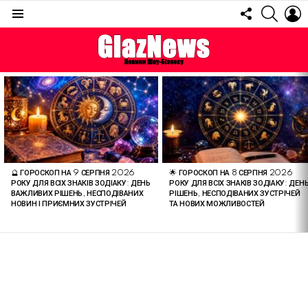
FOLLOW
SEARC
L
US
Menu
ОСТАННІ
СТАТТІ
🔮 ГОРОСКОП НА 9 СЕРПНЯ 2026
🌟 ГОРОСКОП НА 8 СЕРПНЯ 2026
РОКУ ДЛЯ ВСІХ ЗНАКІВ ЗОДІАКУ: ДЕНЬ
РОКУ ДЛЯ ВСІХ ЗНАКІВ ЗОДІАКУ: ДЕН
ВАЖЛИВИХ РІШЕНЬ, НЕСПОДІВАНИХ
РІШЕНЬ, НЕСПОДІВАНИХ ЗУСТРІЧЕЙ
НОВИН І ПРИЄМНИХ ЗУСТРІЧЕЙ
ТА НОВИХ МОЖЛИВОСТЕЙ