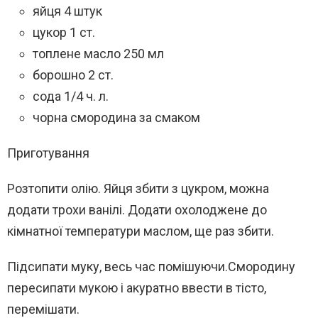
яйця 4 штук
цукор 1 ст.
топлене масло 250 мл
борошно 2 ст.
сода 1/4 ч. л.
чорна смородина за смаком
Приготування
Розтопити олію. Яйця збити з цукром, можна
додати трохи ванілі. Додати охолоджене до
кімнатної температури маслом, ще раз збити.
Підсипати муку, весь час помішуючи.Смородину
пересипати мукою і акуратно ввести в тісто,
перемішати.