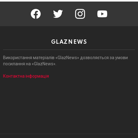
facebook
twitter
instagram
youtube
GLAZNEWS
Використання матеріалів «GlazNews» дозволяється за умови
посилання на «GlazNews».
Контактна інформація