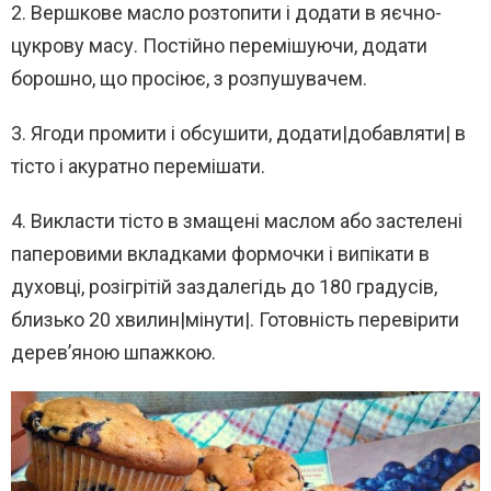
2. Вершкове масло розтопити і додати в яєчно-
цукрову масу. Постійно перемішуючи, додати
борошно, що просіює, з розпушувачем.
3. Ягоди промити і обсушити, додати|добавляти| в
тісто і акуратно перемішати.
4. Викласти тісто в змащені маслом або застелені
паперовими вкладками формочки і випікати в
духовці, розігрітій заздалегідь до 180 градусів,
близько 20 хвилин|мінути|. Готовність перевірити
дерев’яною шпажкою.