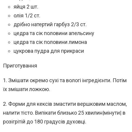
яйця 2 шт.
олія 1/2 ст.
дрібно натертий гарбуз 2/3 ст.
цедра та сік половини апельсину
цедра та сік половини лимона
цукрова пудра для прикраси
Приготування
1. Змішати окремо сухі та вологі інгредієнти. Потім
їх змішати ложкою.
2. Форми для кексів змастити вершковим маслом,
налити тісто. Випікати близько 25 хвилин|мінути| в
розігрітій до 180 градусів духовці.