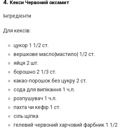
4. Кекси Червоний оксамит
Інгредієнти
Для кексів:
цукор 1 1/2 ст.
вершкове масло|мастило| 1/2 ст.
яйця 2 шт.
борошно 2 1/3 ст.
какао-порошок без цукру 2 ст.
сода для випікання 1 ч.л.
розпушувач 1 ч.л.
пахта чи кефір 1 ст.
сіль щіпка
гелевий червоний харчовий фарбник 1 1/2