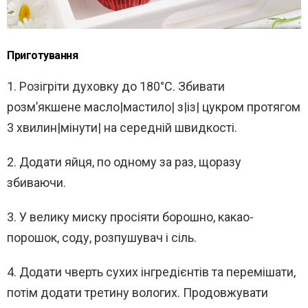
Приготування
1. Розігріти духовку до 180°С. Збивати
розм’якшене масло|мастило| з|із| цукром протягом
3 хвилин|мінути| на середній швидкості.
2. Додати яйця, по одному за раз, щоразу
збиваючи.
3. У велику миску просіяти борошно, какао-
порошок, соду, розпушувач і сіль.
4. Додати чверть сухих інгредієнтів та перемішати,
потім додати третину вологих. Продовжувати