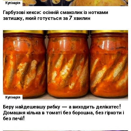
Кулінарія
Гарбузові кекси: осінній смаколик із нотками
затишку, який готується за 7 хвилин
Кулінарія
Беру найдешевшу рибку — а виходить делікатес!
Домашня кілька в томаті без борошна, без гіркоти і
без печії!