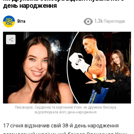
день народження
Віта
1.3k
Переглядів
Пивоваров, Сердючка та картонний Усик: як дружина боксера
відсвяткувала його день народження
17 січня відзначив свій 38-й день народження