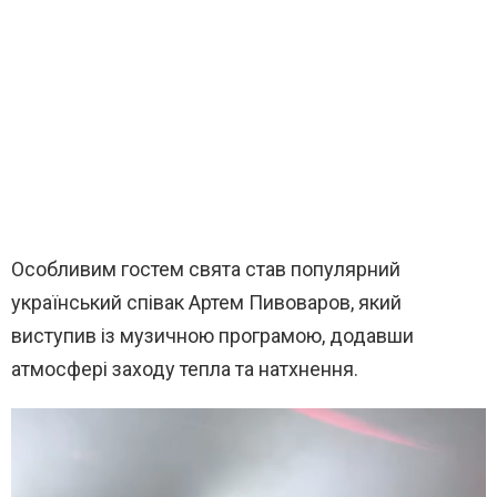
Особливим гостем свята став популярний
український співак Артем Пивоваров, який
виступив із музичною програмою, додавши
атмосфері заходу тепла та натхнення.
В
и
д