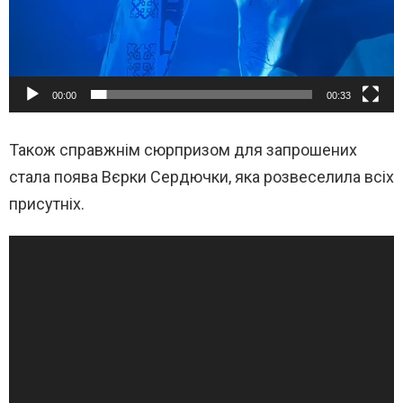
00:00
00:33
Також справжнім сюрпризом для запрошених
стала поява Вєрки Сердючки, яка розвеселила всіх
присутніх.
В
и
д
е
о
п