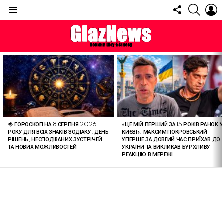
FOLLOW
SEARC
L
US
Menu
ОСТАННІ
СТАТТІ
🌟 ГОРОСКОП НА 8 СЕРПНЯ 2026
«ЦЕ МІЙ ПЕРШИЙ ЗА 15 РОКІВ РАНОК 
РОКУ ДЛЯ ВСІХ ЗНАКІВ ЗОДІАКУ: ДЕНЬ
КИЄВІ»: МАКСИМ ПОКРОВСЬКИЙ
РІШЕНЬ, НЕСПОДІВАНИХ ЗУСТРІЧЕЙ
УПЕРШЕ ЗА ДОВГИЙ ЧАС ПРИЇХАВ ДО
ТА НОВИХ МОЖЛИВОСТЕЙ
УКРАЇНИ ТА ВИКЛИКАВ БУРХЛИВУ
РЕАКЦІЮ В МЕРЕЖІ