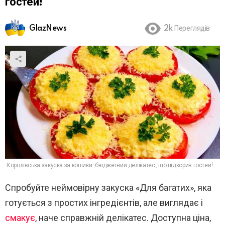
гостей!
GlazNews
2k
Переглядів
Королівська закуска за копійки: бюджетний делікатес, що підкорив гостей!
Спробуйте неймовірну закуска «Для багатих», яка
готується з простих інгредієнтів, але виглядає і
смакує
, наче справжній делікатес. Доступна ціна,