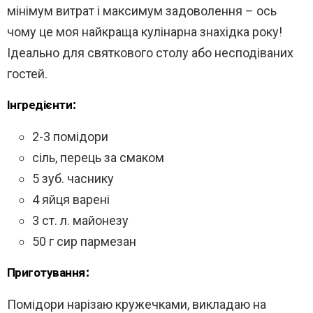
мінімум витрат і максимум задоволення – ось
чому це моя найкраща кулінарна знахідка року!
Ідеально для святкового столу або несподіваних
гостей.
Інгредієнти:
2-3 помідори
сіль, перець за смаком
5 зуб. часнику
4 яйця варені
3 ст. л. майонезу
50 г сир пармезан
Приготування:
Помідори нарізаю кружечками, викладаю на