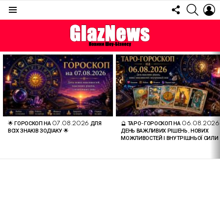
FOLLOW
SEARC
L
US
Menu
ОСТАННІ
СТАТТІ
🌟 ГОРОСКОП НА 07.08.2026 ДЛЯ
🔮 ТАРО-ГОРОСКОП НА 06.08.2026
ВСІХ ЗНАКІВ ЗОДІАКУ 🌟
ДЕНЬ ВАЖЛИВИХ РІШЕНЬ, НОВИХ
МОЖЛИВОСТЕЙ І ВНУТРІШНЬОЇ СИЛИ