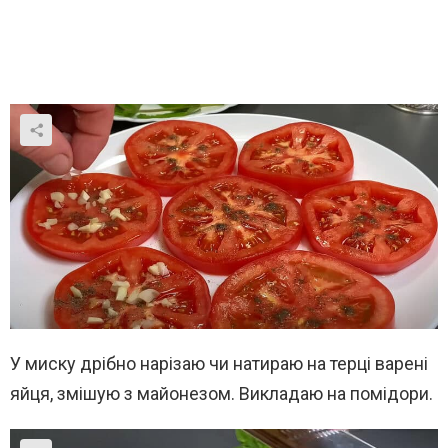
У миску дрібно нарізаю чи натираю на терці варені
яйця, змішую з майонезом. Викладаю на помідори.