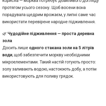
корисна — морква потребує дбайливого догляду
протягом усього сезону. Щоб восени вона
порадувала щедрим врожаєм, у липні саме час
використати перевірене народне підживлення.
🌿
Чудодійне підживлення — проста деревна
зола
Досить лише
одного стакана золи на 5 літрів
води
, щоб забезпечити моркву необхідними
мікроелементами. Такий настій готують просто:
золу заливають водою, настоюють добу, а потім
використовують для поливу грядок.