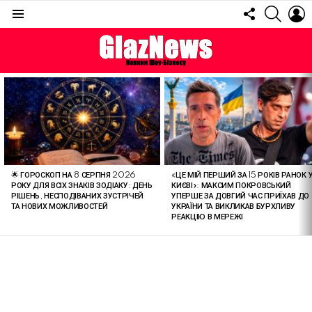
FOLLOW
SEARC
L
US
Menu
ОСТАННІ
СТАТТІ
🌟 ГОРОСКОП НА 8 СЕРПНЯ 2026
«ЦЕ МІЙ ПЕРШИЙ ЗА 15 РОКІВ РАНОК 
РОКУ ДЛЯ ВСІХ ЗНАКІВ ЗОДІАКУ: ДЕНЬ
КИЄВІ»: МАКСИМ ПОКРОВСЬКИЙ
РІШЕНЬ, НЕСПОДІВАНИХ ЗУСТРІЧЕЙ
УПЕРШЕ ЗА ДОВГИЙ ЧАС ПРИЇХАВ ДО
ТА НОВИХ МОЖЛИВОСТЕЙ
УКРАЇНИ ТА ВИКЛИКАВ БУРХЛИВУ
РЕАКЦІЮ В МЕРЕЖІ