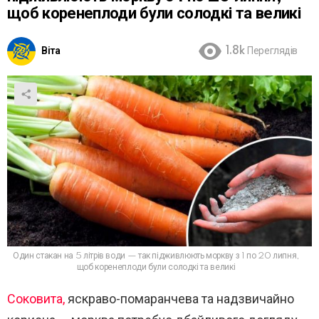
щоб коренеплоди були солодкі та великі
Віта
1.8k
Переглядів
Один стакан на 5 літрів води — так підживлюють моркву з 1 по 20 липня,
щоб коренеплоди були солодкі та великі
Соковита,
яскраво-помаранчева та надзвичайно