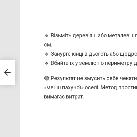
🔹 Візьміть дерев’яні або металеві
см.
🔹 Занурте кінці в дьоготь або щедро
🔹 Вбийте їх у землю по периметру д
🟢 Результат не змусить себе чекат
«менш пахучої» оселі. Метод прости
вимагає витрат.