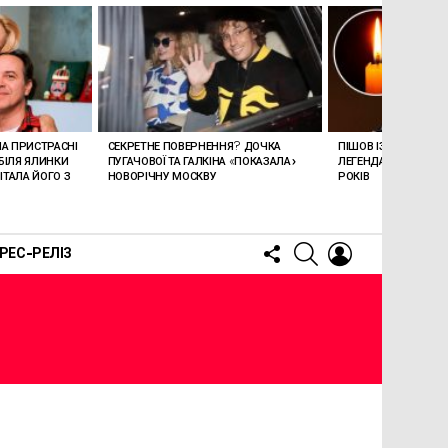
ЛА ПРИСТРАСНІ
СЕКРЕТНЕ ПОВЕРНЕННЯ? ДОЧКА
ПІШОВ ІЗ ЖИТТЯ СТЕ
БІЛЯ ЯЛИНКИ
ПУГАЧОВОЇ ТА ГАЛКІНА «ПОКАЗАЛА»
ЛЕГЕНДАРНОМУ СПІ
ТАЛА ЙОГО З
НОВОРІЧНУ МОСКВУ
РОКІВ
FOLLOW
SEARCH
LOGIN
РЕС-РЕЛІЗ
US