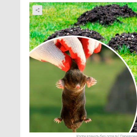
Кроти втечуть без огляду! Перевірен