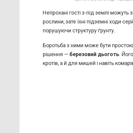
Непрохані гості з-під землі можуть 
рослини, зате їхні підземні ходи се
порушуючи структуру ґрунту.
Боротьба з ними може бути простою
рішення —
березовий дьоготь
. Йог
кротів, а й для мишей і навіть комарі