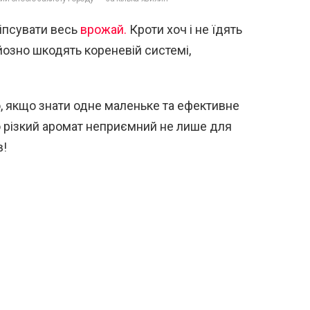
зіпсувати весь
врожай.
Кроти хоч і не їдять
рйозно шкодять кореневій системі,
, якщо знати одне маленьке та ефективне
о різкий аромат неприємний не лише для
в!