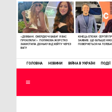
ОСТАННІ
СТАТТІ
«ДОВБАНІ, СМЕРДЮЧІ БАБИ! Я ВАС
КІНЕЦЬ ЕПОХИ: СЕРГІЙ П
ПРОКЛЯЛА!»: ПОЛЯКОВА ЖОРСТКО
ЗАЯВИВ, ЩО БІЛЬШЕ НІК
ЗАХИСТИЛА ДОНЬКУ ВІД ХЕЙТУ ЧЕРЕЗ
ПОВЕРНЕТЬСЯ НА ТЕЛЕБ
ВАГУ
ГОЛОВНА
НОВИНИ
ВІЙНА В УКРАЇНІ
ПОДІЇ
Menu