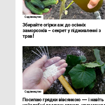
Садівництво
Збирайте огірки аж до осінніх
заморозків – секрет у підживленні з
трав!
Садівництво
Посипаю грядки вівсянкою — і навіть