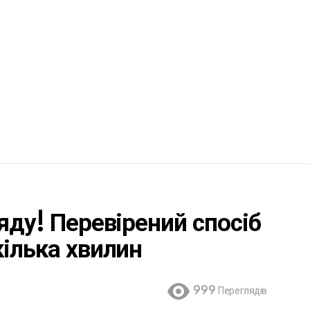
яду! Перевірений спосіб
кілька хвилин
999
Переглядів