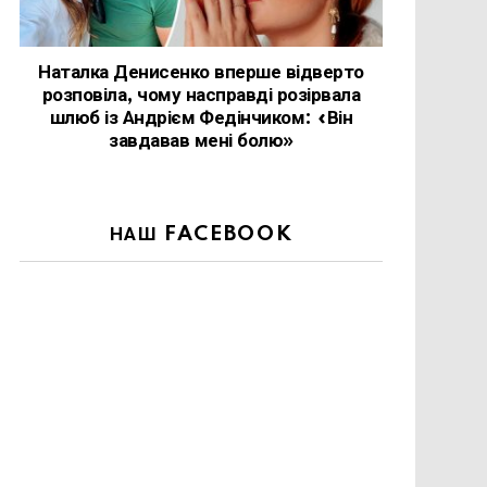
Наталка Денисенко вперше відверто
розповіла, чому насправді розірвала
шлюб із Андрієм Федінчиком: «Він
завдавав мені болю»
НАШ FACEBOOK