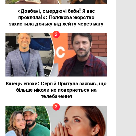
«Довбані, смердючі баби! Я вас
прокляла!»: Полякова жорстко
захистила доньку від хейту через вагу
Кінець епохи: Сергій Притула заявив, що
більше ніколи не повернеться на
телебачення