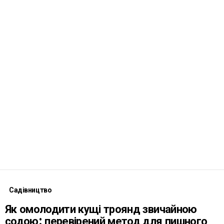
Садівництво
Як омолодити кущі троянд звичайною
содою: перевірений метод для пишного