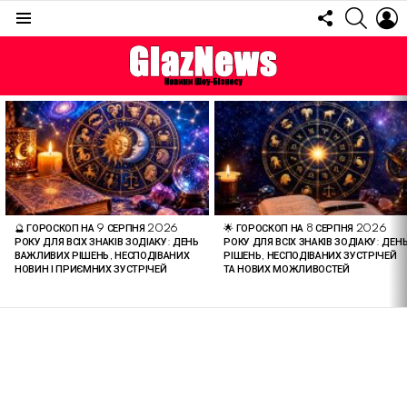
FOLLOW
SEARC
L
US
Menu
ОСТАННІ
СТАТТІ
🔮 ГОРОСКОП НА 9 СЕРПНЯ 2026
🌟 ГОРОСКОП НА 8 СЕРПНЯ 2026
РОКУ ДЛЯ ВСІХ ЗНАКІВ ЗОДІАКУ: ДЕНЬ
РОКУ ДЛЯ ВСІХ ЗНАКІВ ЗОДІАКУ: ДЕН
ВАЖЛИВИХ РІШЕНЬ, НЕСПОДІВАНИХ
РІШЕНЬ, НЕСПОДІВАНИХ ЗУСТРІЧЕЙ
НОВИН І ПРИЄМНИХ ЗУСТРІЧЕЙ
ТА НОВИХ МОЖЛИВОСТЕЙ