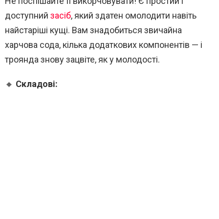
Не поспішайте її викорчовувати! Є простий і
доступний
засіб
, який здатен омолодити навіть
найстаріші кущі. Вам знадобиться звичайна
харчова сода, кілька додаткових компонентів — і
троянда знову зацвіте, як у молодості.
🔸
Складові: