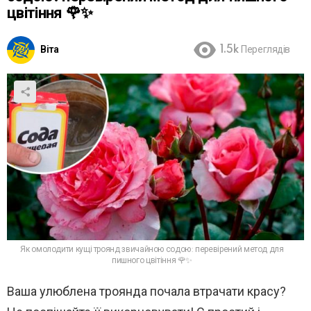
цвітіння 🌹✨
Віта
1.5k
Переглядів
Як омолодити кущі троянд звичайною содою: перевірений метод для
пишного цвітіння 🌹✨
Ваша улюблена троянда почала втрачати красу?