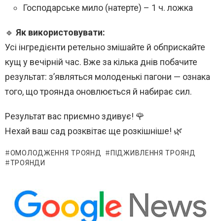
Господарське мило (натерте) – 1 ч. ложка
🔹
Як використовувати:
Усі інгредієнти ретельно змішайте й обприскайте
кущ у вечірній час. Вже за кілька днів побачите
результат: з’являться молоденькі пагони — ознака
того, що троянда оновлюється й набирає сил.
Результат вас приємно здивує! 🌹
Нехай ваш сад розквітає ще розкішніше! 🌿
ОМОЛОДЖЕННЯ ТРОЯНД
ПІДЖИВЛЕННЯ ТРОЯНД
ТРОЯНДИ