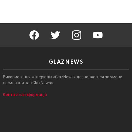
facebook
twitter
instagram
youtube
GLAZNEWS
Використання матеріалів «GlazNews» дозволяється за умови
посилання на «GlazNews».
Контактна інформація