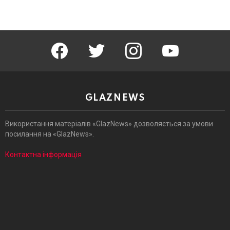
facebook
twitter
instagram
youtube
GLAZNEWS
Використання матеріалів «GlazNews» дозволяється за умови
посилання на «GlazNews».
Контактна інформація