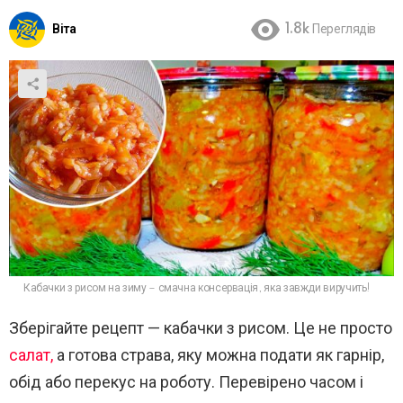
Віта
1.8k
Переглядів
Кабачки з рисом на зиму – смачна консервація, яка завжди виручить!
Зберігайте рецепт — кабачки з рисом. Це не просто
салат,
а готова страва, яку можна подати як гарнір,
обід або перекус на роботу. Перевірено часом і