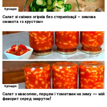
Кулінарія
Салат зі свіжих огірків без стерилізації – зимова
смакота «з хрустом»
Кулінарія
Салат з квасолею, перцем і томатами на зиму — мій
фаворит серед закруток!