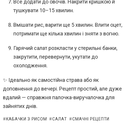
Все додати до овочів. Накрити кришкою й
тушкувати 10–15 хвилин.
Вмішати рис, варити ще 5 хвилин. Влити оцет,
потримати ще кілька хвилин і зняти з вогню.
Гарячий салат розкласти у стерильні банки,
закрутити, перевернути, укутати до
охолодження.
✨ Ідеально як самостійна страва або як
доповнення до вечері. Рецепт простий, але дуже
вдалий — справжня палочка-виручалочка для
зайнятих днів.
КАБАЧКИ З РИСОМ
САЛАТ
СМАЧНІ РЕЦЕПТИ