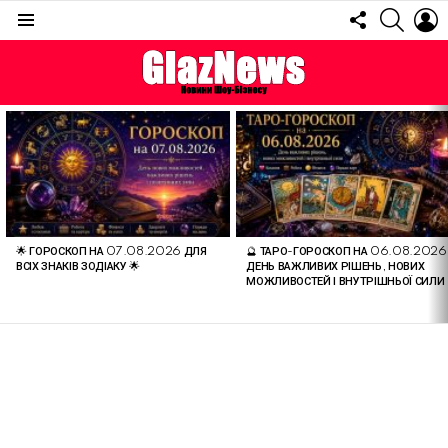
FOLLOW
SEARC
L
US
Menu
ОСТАННІ
СТАТТІ
🌟 ГОРОСКОП НА 07.08.2026 ДЛЯ
🔮 ТАРО-ГОРОСКОП НА 06.08.2026
ВСІХ ЗНАКІВ ЗОДІАКУ 🌟
ДЕНЬ ВАЖЛИВИХ РІШЕНЬ, НОВИХ
МОЖЛИВОСТЕЙ І ВНУТРІШНЬОЇ СИЛИ