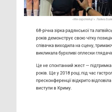
«Ми європейці!»: Лайма Вайк
68-річна зірка радянської та латвій
років демонструє свою чітку позицію
співачка виходила на сцену, тримаю
викликала бурхливі оплески глядачі
Це не спонтанний жест — підтримка 
років. Ще у 2018 році, під час гастро
пресконференції відкрито відповіла
виступи в Криму.