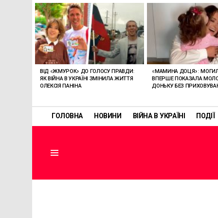
ОСТАННІ
СТАТТІ
ВІД «ЖМУРОК» ДО ГОЛОСУ ПРАВДИ:
«МАМИНА ДОЦЯ»: МОГИ
ЯК ВІЙНА В УКРАЇНІ ЗМІНИЛА ЖИТТЯ
ВПЕРШЕ ПОКАЗАЛА МО
ОЛЕКСІЯ ПАНІНА
ДОНЬКУ БЕЗ ПРИХОВУВА
ГОЛОВНА
НОВИНИ
ВІЙНА В УКРАЇНІ
ПОДІЇ
Menu