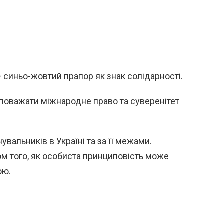
 синьо-жовтий прапор як знак солідарності.
 поважати міжнародне право та суверенітет
увальників в Україні та за її межами.
м того, як особиста принциповість може
ою.