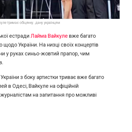
уле тримає обіцянку, дану українцям
ської естради
Лайма Вайкуле
вже багато
 щодо України. На низці своїх концертів
чи у руках синьо-жовтий прапор, чим
в.
України з боку артистки триває вже багато
лей в Одесі, Вайкуле на офіційній
 журналістам на запитання про можливі