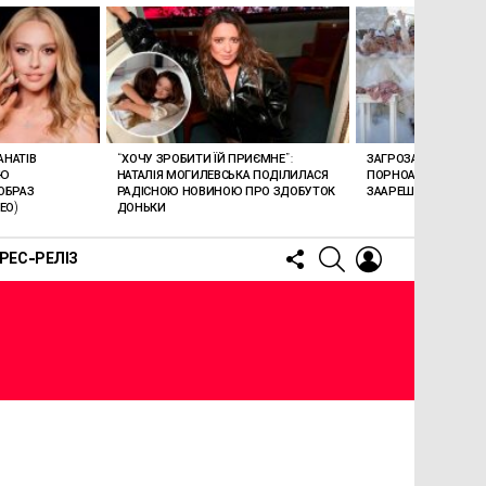
АНАТІВ
“ХОЧУ ЗРОБИТИ ЇЙ ПРИЄМНЕ”:
ЗАГРОЗА 15 РОКІВ В’
ОЮ
НАТАЛІЯ МОГИЛЕВСЬКА ПОДІЛИЛАСЯ
ПОРНОАКТОРКА БОН
ОБРАЗ
РАДІСНОЮ НОВИНОЮ ПРО ЗДОБУТОК
ЗААРЕШТОВАНА НА Б
ЕО)
ДОНЬКИ
FOLLOW
SEARCH
LOGIN
РЕС-РЕЛІЗ
US