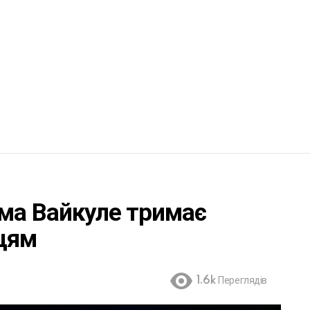
ма Вайкуле тримає
нцям
1.6k
Переглядів