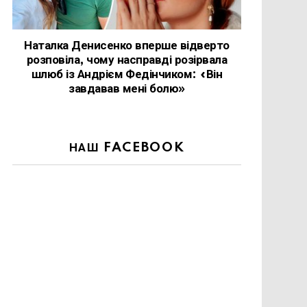
Наталка Денисенко вперше відверто
розповіла, чому насправді розірвала
шлюб із Андрієм Федінчиком: «Він
завдавав мені болю»
НАШ FACEBOOK