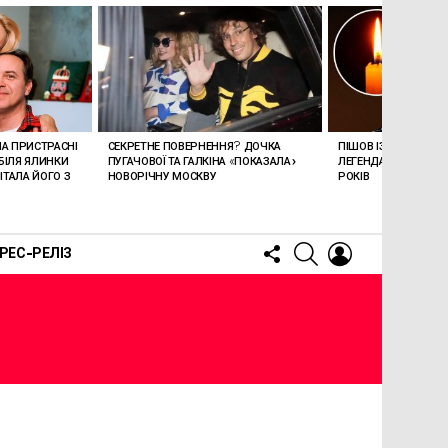
ЛА ПРИСТРАСНІ
СЕКРЕТНЕ ПОВЕРНЕННЯ? ДОЧКА
ПІШОВ ІЗ ЖИТТЯ СТЕ
БІЛЯ ЯЛИНКИ
ПУГАЧОВОЇ ТА ГАЛКІНА «ПОКАЗАЛА»
ЛЕГЕНДАРНОМУ СПІ
ТАЛА ЙОГО З
НОВОРІЧНУ МОСКВУ
РОКІВ
FOLLOW
SEARCH
LOGIN
РЕС-РЕЛІЗ
US