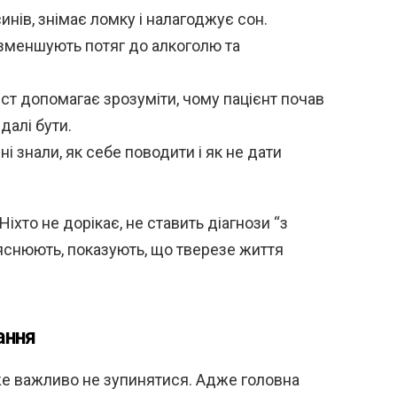
инів, знімає ломку і налагоджує сон.
 зменшують потяг до алкоголю та
ст допомагає зрозуміти, чому пацієнт почав
далі бути.
і знали, як себе поводити і як не дати
іхто не дорікає, не ставить діагнози “з
яснюють, показують, що тверезе життя
ання
же важливо не зупинятися. Адже головна