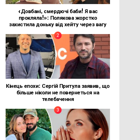
«Довбані, смердючі баби! Я вас
прокляла!»: Полякова жорстко
захистила доньку від хейту через вагу
Кінець епохи: Сергій Притула заявив, що
більше ніколи не повернеться на
телебачення