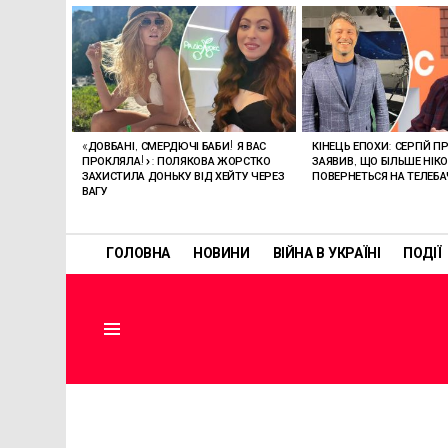
ОСТАННІ
СТАТТІ
«ДОВБАНІ, СМЕРДЮЧІ БАБИ! Я ВАС
КІНЕЦЬ ЕПОХИ: СЕРГІЙ П
ПРОКЛЯЛА!»: ПОЛЯКОВА ЖОРСТКО
ЗАЯВИВ, ЩО БІЛЬШЕ НІК
ЗАХИСТИЛА ДОНЬКУ ВІД ХЕЙТУ ЧЕРЕЗ
ПОВЕРНЕТЬСЯ НА ТЕЛЕБ
ВАГУ
ГОЛОВНА
НОВИНИ
ВІЙНА В УКРАЇНІ
ПОДІЇ
Menu