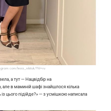
gram.com/lesia_nikituk/?hl=ru
ела, а тут — Нацвідбір на
 але в маминій шафі знайшлося кілька
ь із цього підійде?» — з усмішкою написала