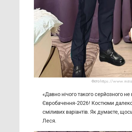
Фото https://www.insta
«Давно нічого такого серйозного не в
Євробачення-2026! Костюми далеко,
сміливих варіантів. Як думаєте, щос
Леся.