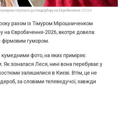
із гумором готується до Нацвідбору на Євробачення-2026
 року разом із Тімуром Мірошниченком
у на Євробачення-2026, вкотре довела:
 з фірмовим гумором.
я кумедними фото, на яких приміряє
 Як зізналася Леся, нині вона перебуває у
 костюми залишилися в Києві. Втім, це не
ероб, за словами телеведучої, завжди