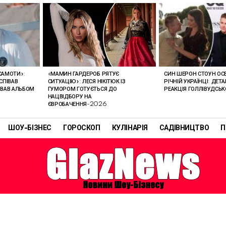
«МАМИН ГАРДЕРОБ РЯТУЄ
 САМОТИ»:
СИН ШЕРОН СТОУН ОС
СИТУАЦІЮ»: ЛЕСЯ НІКІТЮК ІЗ
СПІВАВ
РІЧНІЙ УКРАЇНЦІ: ДЕТ
ГУМОРОМ ГОТУЄТЬСЯ ДО
УВАВ АЛЬБОМ
РЕАКЦІЯ ГОЛЛІВУДСЬК
НАЦВІДБОРУ НА
ЄВРОБАЧЕННЯ-2026
ШОУ-БІЗНЕС
ГОРОСКОП
КУЛІНАРІЯ
САДІВНИЦТВО
П