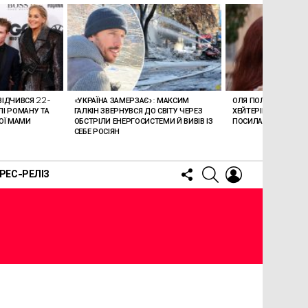
ВІДЧИВСЯ 22-
«УКРАЇНА ЗАМЕРЗАЄ»: МАКСИМ
ОЛЯ ПОЛЯКОВА ВИЗ
АЛІ РОМАНУ ТА
ГАЛКІН ЗВЕРНУВСЯ ДО СВІТУ ЧЕРЕЗ
ХЕЙТЕРІВ ДОЧКИ: «
ОЇ МАМИ
ОБСТРІЛИ ЕНЕРГОСИСТЕМИ Й ВИВІВ ІЗ
ПОСИЛАЮ НА ТЕБЕ Г
СЕБЕ РОСІЯН
FOLLOW
SEARCH
LOGIN
РЕС-РЕЛІЗ
US