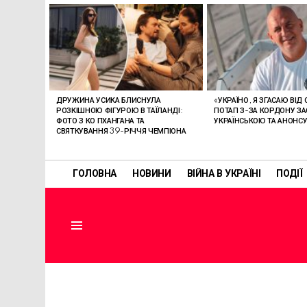
ОСТАННІ
СТАТТІ
ДРУЖИНА УСИКА БЛИСНУЛА
«УКРАЇНО, Я ЗГАСАЮ ВІД
РОЗКІШНОЮ ФІГУРОЮ В ТАЇЛАНДІ:
ПОТАП З-ЗА КОРДОНУ ЗА
ФОТО З КО ПХАНГАНА ТА
УКРАЇНСЬКОЮ ТА АНОНС
СВЯТКУВАННЯ 39-РІЧЧЯ ЧЕМПІОНА
ГОЛОВНА
НОВИНИ
ВІЙНА В УКРАЇНІ
ПОДІЇ
Menu