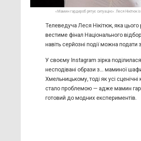
«Мамин гардероб рятує ситуацію»: Леся Нікітюк 
Телеведуча Леся Нікітюк, яка цього
вестиме фінал Національного відбор
навіть серйозні події можна подати
У своєму Instagram зірка поділилас
несподівані образи з… маминої шафи.
Хмельницькому, тоді як усі сценічні
стало проблемою — адже мамин гард
готовий до модних експериментів.