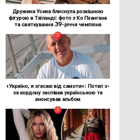
Дружина Усика блиснула розкішною
фігурою в Таїланді: фото з Ко Пхангана
та святкування 39-річчя чемпіона
«Україно, я згасаю від самоти»: Потап з-
за кордону заспівав українською та
анонсував альбом