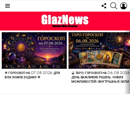
FOLLOW
SEARC
L
US
Menu
ОСТАННІ
СТАТТІ
🌟 ГОРОСКОП НА 07.08.2026 ДЛЯ
🔮 ТАРО-ГОРОСКОП НА 06.08.2026
ВСІХ ЗНАКІВ ЗОДІАКУ 🌟
ДЕНЬ ВАЖЛИВИХ РІШЕНЬ, НОВИХ
МОЖЛИВОСТЕЙ І ВНУТРІШНЬОЇ СИЛИ