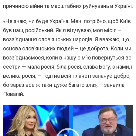
причиною війни та масштабних руйнувань в Україні.
«Не знаю, чи буде Україна. Мені потрібно, щоб Київ
був наш, російський. Як я відчуваю, моя місія –
возз’єднання слов’янських народів. Я вважаю, що
основа слов’янських людей – це доброта. Коли ми
возз’єднаємося, коли в нашу сім’ю повернуться всі
сестри — мала росія, біла росія, слава Богу, з нами, і
велика росія, — тоді на всій планеті запанує добро,
бо зараз все ж таки дуже багато зла», — заявила
Повалій.
В
и
д