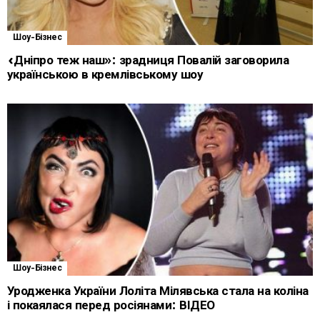
Шоу-Бізнес
«Дніпро теж наш»: зрадниця Повалій заговорила
українською в кремлівському шоу
Шоу-Бізнес
Уродженка України Лоліта Мілявська стала на коліна
і покаялася перед росіянами: ВІДЕО