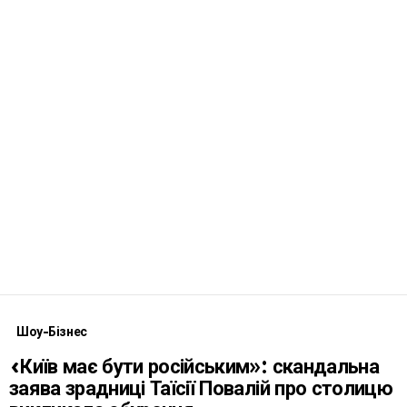
Шоу-Бізнес
«Київ має бути російським»: скандальна
заява зрадниці Таїсії Повалій про столицю