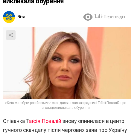
викликала обурення
Віта
1.4k
Переглядів
«Київ має бути російським»: скандальна заява зрадниці Таїсії Повалій про
столицю викликала обурення
Співачка
Т
аїсія Повалій
знову опинилася в центрі
гучного скандалу після чергових заяв про Україну