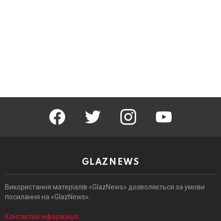
facebook
twitter
instagram
youtube
GLAZNEWS
Використання матеріалів «GlazNews» дозволяється за умови
посилання на «GlazNews».
Контактна інформація