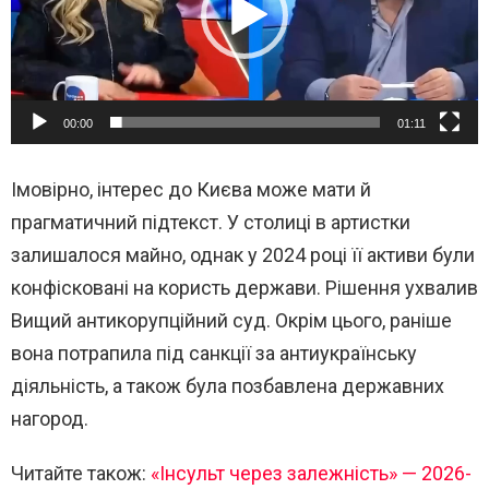
е
о
п
л
00:00
01:11
е
е
Імовірно, інтерес до Києва може мати й
р
прагматичний підтекст. У столиці в артистки
залишалося майно, однак у 2024 році її активи були
конфісковані на користь держави. Рішення ухвалив
Вищий антикорупційний суд
. Окрім цього, раніше
вона потрапила під санкції за антиукраїнську
діяльність, а також була позбавлена державних
нагород.
Читайте також:
«Інсульт через залежність» — 2026-