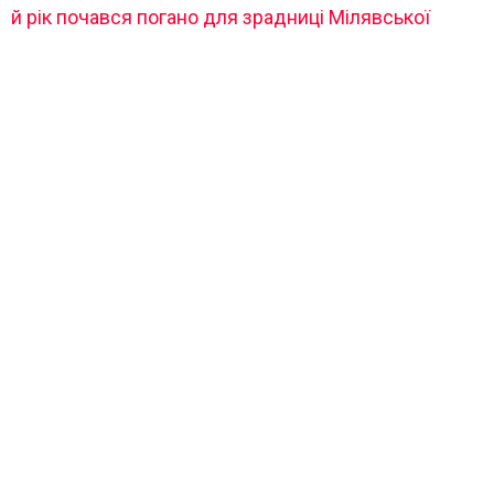
й рік почався погано для зрадниці Мілявської