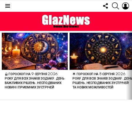
FOLLOW
SEARC
L
US
Menu
ОСТАННІ
СТАТТІ
🔮 ГОРОСКОП НА 9 СЕРПНЯ 2026
🌟 ГОРОСКОП НА 8 СЕРПНЯ 2026
РОКУ ДЛЯ ВСІХ ЗНАКІВ ЗОДІАКУ: ДЕНЬ
РОКУ ДЛЯ ВСІХ ЗНАКІВ ЗОДІАКУ: ДЕН
ВАЖЛИВИХ РІШЕНЬ, НЕСПОДІВАНИХ
РІШЕНЬ, НЕСПОДІВАНИХ ЗУСТРІЧЕЙ
НОВИН І ПРИЄМНИХ ЗУСТРІЧЕЙ
ТА НОВИХ МОЖЛИВОСТЕЙ