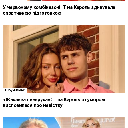
У червоному комбінезоні: Тіна Кароль здивувала
спортивною підготовкою
Шоу-Бізнес
«Жахлива свекруха»: Тіна Кароль з гумором
висловилася про невістку