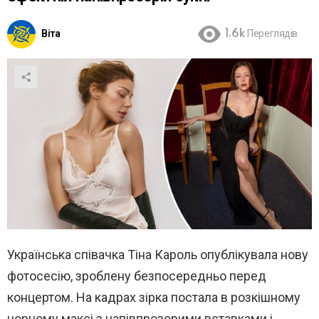
Віта
1.6k
Переглядів
Українська співачка Тіна Кароль опублікувала нову
фотосесію, зроблену безпосередньо перед
концертом. На кадрах зірка постала в розкішному
чорному максі з напівпрозорими вставками і