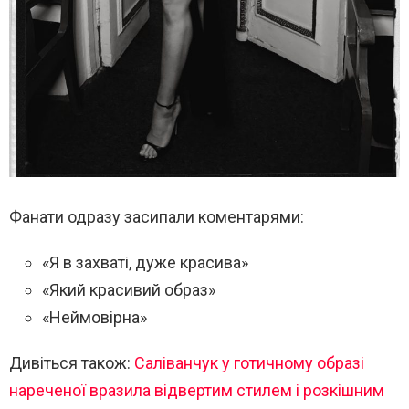
Фанати одразу засипали коментарями:
«Я в захваті, дуже красива»
«Який красивий образ»
«Неймовірна»
Дивіться також:
Саліванчук у готичному образі
нареченої вразила відвертим стилем і розкішним