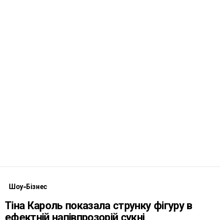
Шоу-Бізнес
Тіна Кароль показала струнку фігуру в
ефектній напівпрозорій сукні