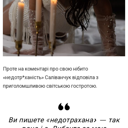
Проте на коментарі про свою нібито
«недотр*ханість» Саліванчук відповіла з
приголомшливою світською гостротою.
Ви пишете «недотрахана» — так