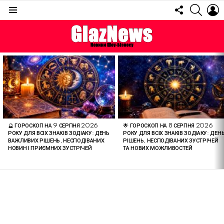
FOLLOW
SEARC
L
US
Menu
ОСТАННІ
СТАТТІ
🔮 ГОРОСКОП НА 9 СЕРПНЯ 2026
🌟 ГОРОСКОП НА 8 СЕРПНЯ 2026
РОКУ ДЛЯ ВСІХ ЗНАКІВ ЗОДІАКУ: ДЕНЬ
РОКУ ДЛЯ ВСІХ ЗНАКІВ ЗОДІАКУ: ДЕН
ВАЖЛИВИХ РІШЕНЬ, НЕСПОДІВАНИХ
РІШЕНЬ, НЕСПОДІВАНИХ ЗУСТРІЧЕЙ
НОВИН І ПРИЄМНИХ ЗУСТРІЧЕЙ
ТА НОВИХ МОЖЛИВОСТЕЙ