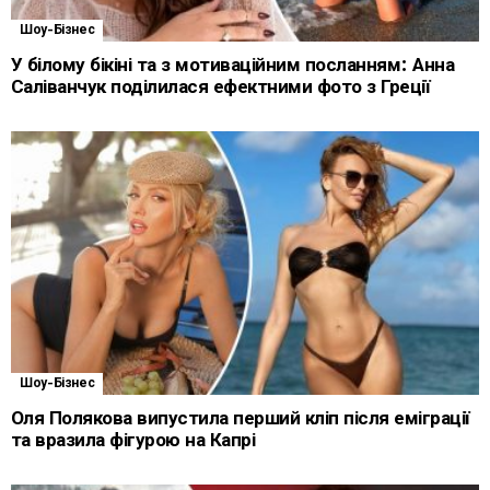
Шоу-Бізнес
У білому бікіні та з мотиваційним посланням: Анна
Саліванчук поділилася ефектними фото з Греції
Шоу-Бізнес
Оля Полякова випустила перший кліп після еміграції
та вразила фігурою на Капрі