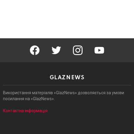
facebook
twitter
instagram
youtube
GLAZNEWS
Використання матеріалів «GlazNews» дозволяється за умови
посилання на «GlazNews».
Контактна інформація