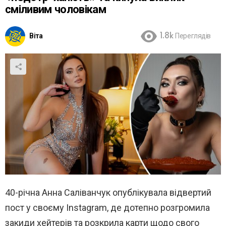
сміливим чоловікам
Віта
1.8k
Переглядів
40-річна Анна Саліванчук опублікувала відвертий
пост у своєму Instagram, де дотепно розгромила
закиди хейтерів та розкрила карти щодо свого