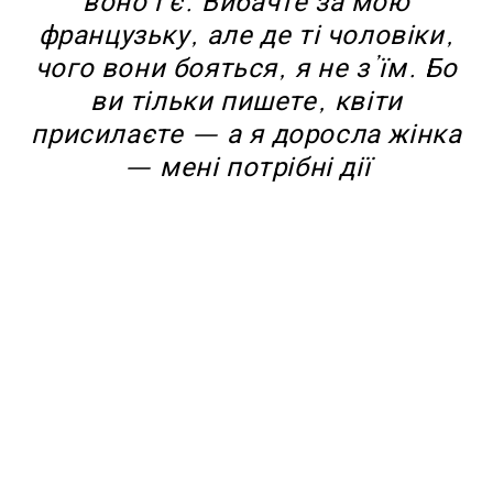
воно і є. Вибачте за мою
французьку, але де ті чоловіки,
чого вони бояться, я не з’їм. Бо
ви тільки пишете, квіти
присилаєте — а я доросла жінка
— мені потрібні дії