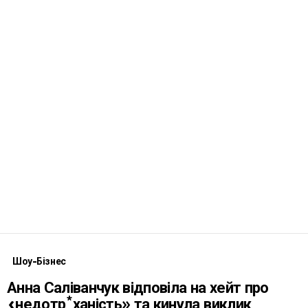
Шоу-Бізнес
Анна Саліванчук відповіла на хейт про
«недотр*ханість» та кинула виклик