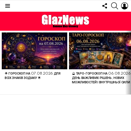
FOLLOW
SEARC
L
US
Menu
ОСТАННІ
СТАТТІ
🌟 ГОРОСКОП НА 07.08.2026 ДЛЯ
🔮 ТАРО-ГОРОСКОП НА 06.08.2026
ВСІХ ЗНАКІВ ЗОДІАКУ 🌟
ДЕНЬ ВАЖЛИВИХ РІШЕНЬ, НОВИХ
МОЖЛИВОСТЕЙ І ВНУТРІШНЬОЇ СИЛИ