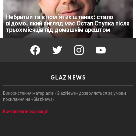
Небритий та в пом’ятих штанах: стало
відомо, який вигляд має Остап Ступка після
трьох місяців під домашнім арештом
facebook
twitter
instagram
youtube
GLAZNEWS
Використання матеріалів «GlazNews» дозволяється за умови
посилання на «GlazNews».
Контактна інформація