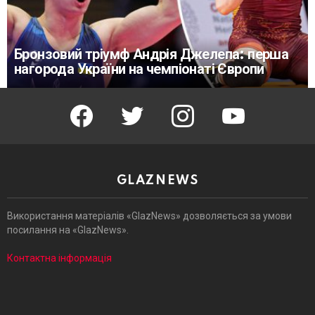
Бронзовий тріумф Андрія Джелепа: перша
нагорода України на чемпіонаті Європи
facebook
twitter
instagram
youtube
GLAZNEWS
Використання матеріалів «GlazNews» дозволяється за умови
посилання на «GlazNews».
Контактна інформація