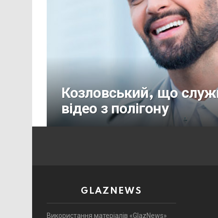
Козловський, що служи
відео з полігону
GLAZNEWS
Використання матеріалів «GlazNews»