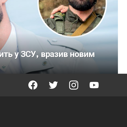
ть у ЗСУ, вразив новим
facebook
twitter
instagram
youtube