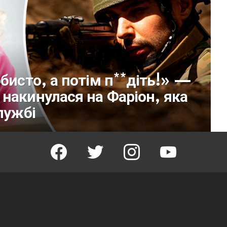
бисто, а потім п**діть!» —
накинулася на Фаріон, яка
лужбі
facebook
twitter
instagram
youtube