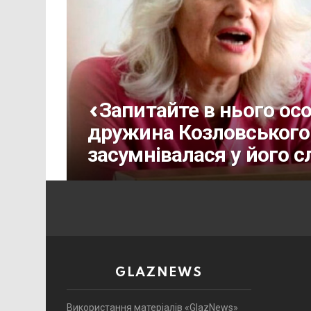
«Запитайте в нього осо
дружина Козловського 
засумнівалася у його с
GLAZNEWS
Використання матеріалів «GlazNews»