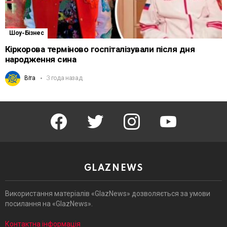
Шоу-Бізнес
Кіркорова терміново госпіталізували після дня
народження сина
Віта
3 года назад
facebook
twitter
instagram
youtube
GLAZNEWS
Використання матеріалів «GlazNews» дозволяється за умови
посилання на «GlazNews».
Контактна інформація