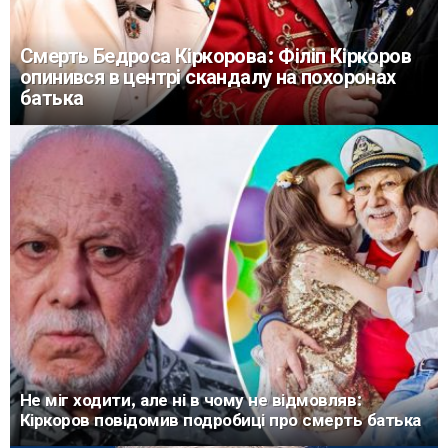
Смерть Бедроса Кіркорова: Філіп Кіркоров
опинився в центрі скандалу на похоронах
батька
Не міг ходити, але ні в чому не відмовляв:
Кіркоров повідомив подробиці про смерть батька