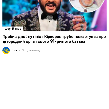
Шоу-Бізнес
Пробив дно: путініст Кіркоров грубо пожартував про
дітородний орган свого 91-річного батька
Віта
3 года назад