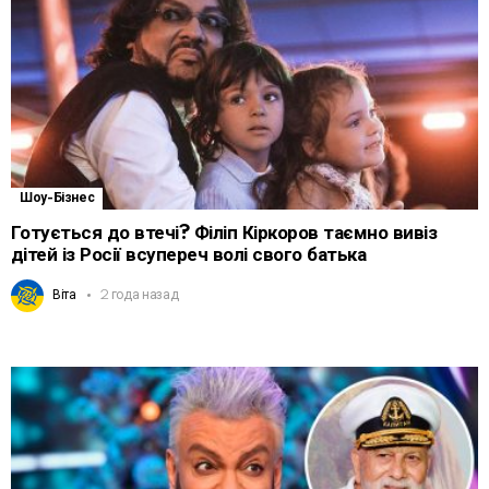
Шоу-Бізнес
Готується до втечі? Філіп Кіркоров таємно вивіз
дітей із Росії всупереч волі свого батька
Віта
2 года назад