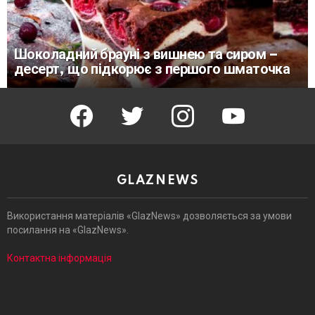
Шоколадний брауні з вишнею та сиром –
десерт, що підкорює з першого шматочка
facebook
twitter
instagram
youtube
GLAZNEWS
Використання матеріалів «GlazNews» дозволяється за умови
посилання на «GlazNews».
Контактна інформація