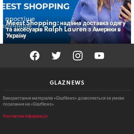
Meest Shopping: надійна доставка одягу
та аксесуарів Ralph Lauren з Америки в
Україну
facebook
twitter
instagram
youtube
GLAZNEWS
Використання матеріалів «GlazNews» дозволяється за умови
посилання на «GlazNews».
Контактна інформація