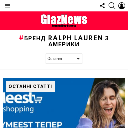
FOLLOW
SEARC
L
US
Menu
БРЕНД RALPH LAUREN З
АМЕРИКИ
ОСТАННІ СТАТТІ