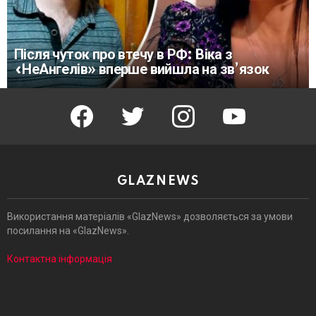
Після чуток про втечу в РФ: Віка з
«НеАнгелів» вперше вийшла на зв’язок
facebook
twitter
instagram
youtube
GLAZNEWS
Використання матеріалів «GlazNews» дозволяється за умови
посилання на «GlazNews».
Контактна інформація