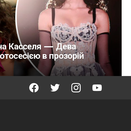
на Касселя — Дева
отосесією в прозорій
facebook
twitter
instagram
youtube