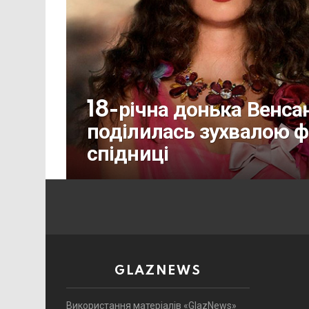
18-річна донька Венса
поділилась зухвалою ф
спідниці
GLAZNEWS
Використання матеріалів «GlazNews»