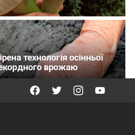
рена технологія осінньої
рекордного врожаю
facebook
twitter
instagram
youtube