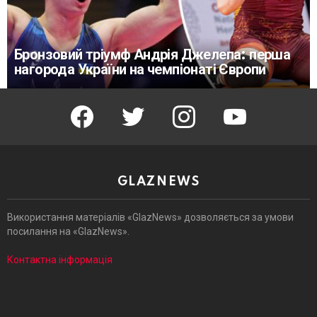
Бронзовий тріумф Андрія Джелепа: перша
нагорода України на чемпіонаті Європи
facebook
twitter
instagram
youtube
GLAZNEWS
Використання матеріалів «GlazNews» дозволяється за умови
посилання на «GlazNews».
Контактна інформація