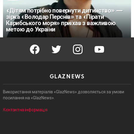
«Дітям потрібно повернути дитинство» —
зірка «Володар Перснів» та «Пірати
Карибського моря» приїхав з важливою
метою до України
facebook
twitter
instagram
youtube
GLAZNEWS
Використання матеріалів «GlazNews» дозволяється за умови
посилання на «GlazNews».
Контактна інформація