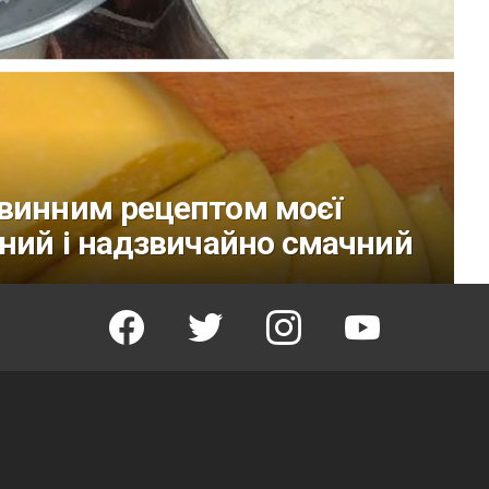
овинним рецептом моєї
тний і надзвичайно смачний
facebook
twitter
instagram
youtube