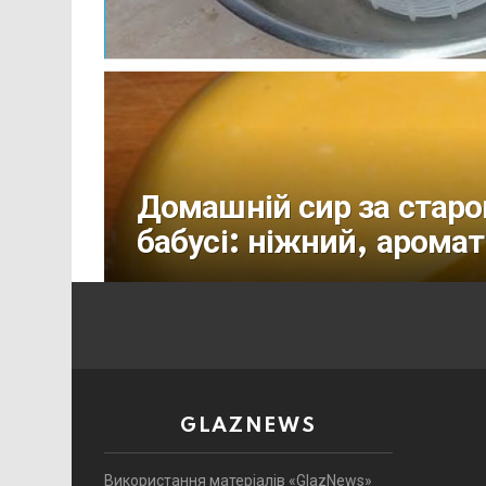
Домашній сир за стар
бабусі: ніжний, арома
GLAZNEWS
Використання матеріалів «GlazNews»