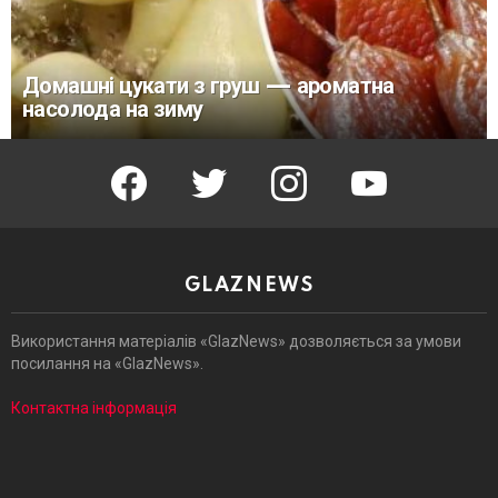
Домашні цукати з груш — ароматна
насолода на зиму
facebook
twitter
instagram
youtube
GLAZNEWS
Використання матеріалів «GlazNews» дозволяється за умови
посилання на «GlazNews».
Контактна інформація