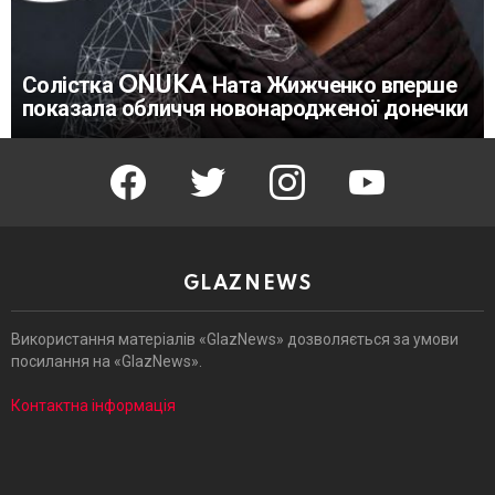
Солістка ONUKA Ната Жижченко вперше
показала обличчя новонародженої донечки
facebook
twitter
instagram
youtube
GLAZNEWS
Використання матеріалів «GlazNews» дозволяється за умови
посилання на «GlazNews».
Контактна інформація