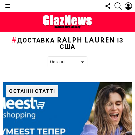
FOLLOW
SEARC
L
US
Menu
ДОСТАВКА RALPH LAUREN ІЗ
США
ОСТАННІ СТАТТІ