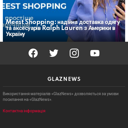
Meest Shopping: надійна доставка одягу
та аксесуарів Ralph Lauren з Америки в
Україну
facebook
twitter
instagram
youtube
GLAZNEWS
Використання матеріалів «GlazNews» дозволяється за умови
посилання на «GlazNews».
Контактна інформація