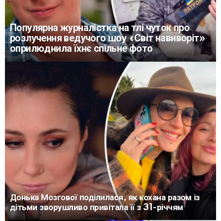
Популярна журналістка на тлі чуток про
розлучення ведучого шоу «Світ навиворіт»
оприлюднила їхнє спільне фото
Донька Мозгової поділилася, як кохана разом із
дітьми зворушливо привітала її з 31-річчям