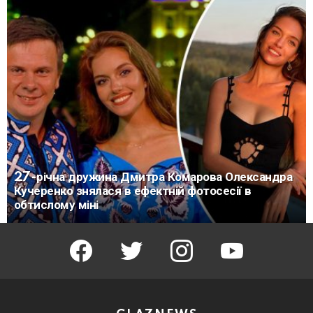
27-річна дружина Дмитра Комарова Олександра
Кучеренко знялася в ефектній фотосесії в
обтислому міні
facebook
twitter
instagram
youtube