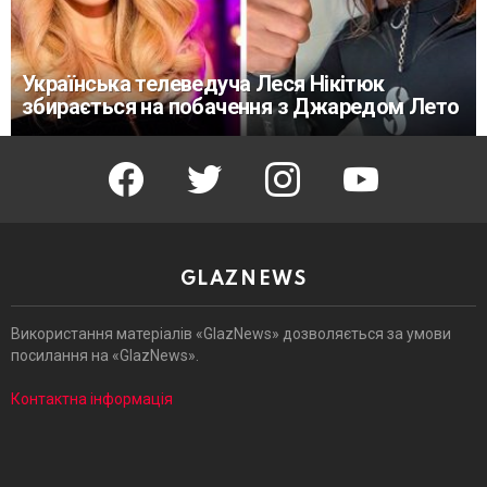
Українська телеведуча Леся Нікітюк
збирається на побачення з Джаредом Лето
facebook
twitter
instagram
youtube
GLAZNEWS
Використання матеріалів «GlazNews» дозволяється за умови
посилання на «GlazNews».
Контактна інформація