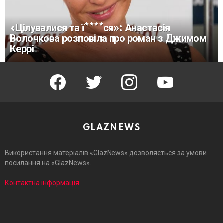
«Цілувалися та ї****ся»: Анастасія
Волочкова розповіла про роман з Джимом
Керрі
facebook
twitter
instagram
youtube
GLAZNEWS
Використання матеріалів «GlazNews» дозволяється за умови
посилання на «GlazNews».
Контактна інформація