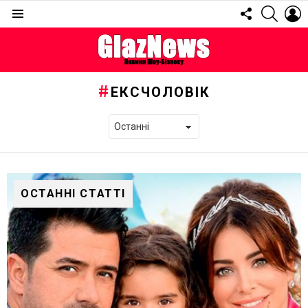
FOLLOW
SEARC
L
US
Menu
ЕКСЧОЛОВІК
ОСТАННІ СТАТТІ