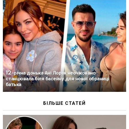
12-річна донька Ані Лорак неочіковано
станцювала біля басейну для нової обраниці
батька
БІЛЬШЕ СТАТЕЙ