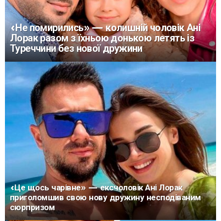
«Не помирились» — колишній чоловік Ані
Лорак разом з їхньою донькою летять із
Туреччини без нової дружини
«Це щось чарівне» — ексчоловік Ані Лорак
приголомшив свою нову дружину несподіваним
сюрпризом