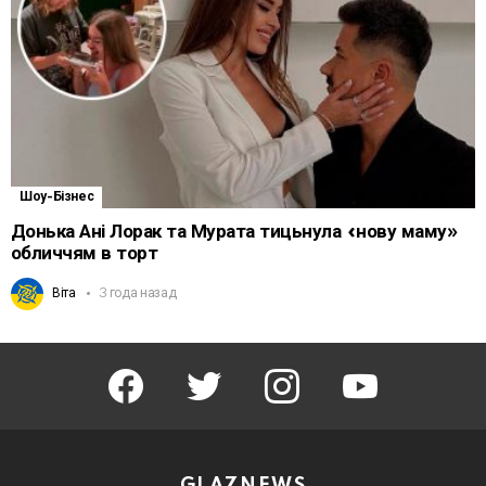
Шоу-Бізнес
Донька Ані Лорак та Мурата тицьнула «нову маму»
обличчям в торт
Віта
3 года назад
facebook
twitter
instagram
youtube
GLAZNEWS