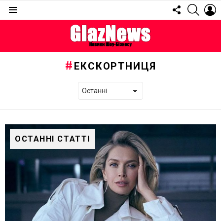
FOLLOW
SEARC
L
US
Menu
ЕКСКОРТНИЦЯ
ОСТАННІ СТАТТІ