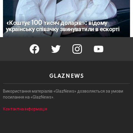
«Коштує 100 тисяч доларів»: відому
українську співачку звинуватили в ескорті
facebook
twitter
instagram
youtube
GLAZNEWS
Використання матеріалів «GlazNews» дозволяється за умови
посилання на «GlazNews».
Контактна інформація