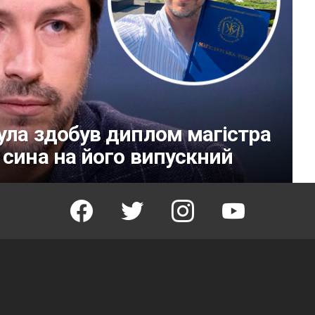
ула здобув диплом магістра
 сина на його випускний
facebook
twitter
instagram
youtube