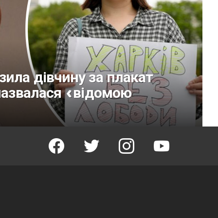
зила дівчину за плакат
 назвалася «відомою
facebook
twitter
instagram
youtube