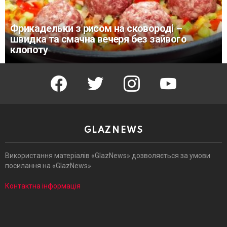
Фрикадельки з рисом на сковороді –
швидка та смачна вечеря без зайвого
клопоту
facebook
twitter
instagram
youtube
GLAZNEWS
Використання матеріалів «GlazNews» дозволяється за умови
посилання на «GlazNews».
Контактна інформація