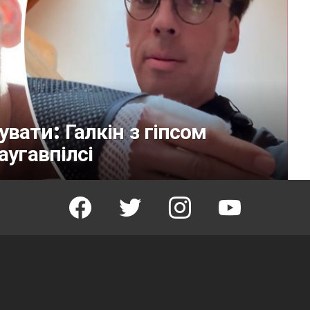
вати: Галкін з гіпсом
аугавпілсі
facebook
twitter
instagram
youtube