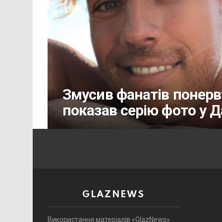
Змусив фанатів понерву
показав серію фото у Д
GLAZNEWS
Використання матеріалів «GlazNews»