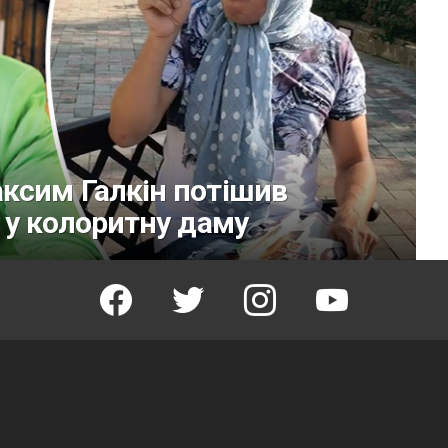
ксим Галкін потішив
 у колоритну даму
facebook
twitter
instagram
youtube