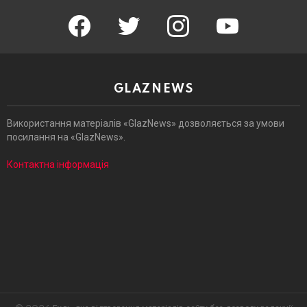
facebook
twitter
instagram
youtube
GLAZNEWS
Використання матеріалів «GlazNews» дозволяється за умови
посилання на «GlazNews».
Контактна інформація