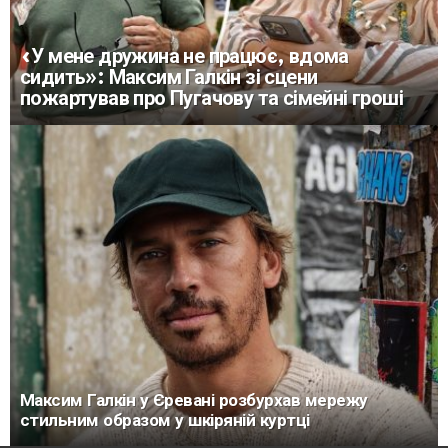
«У мене дружина не працює, вдома
сидить»: Максим Галкін зі сцени
пожартував про Пугачову та сімейні гроші
Максим Галкін у Єревані розбурхав мережу
стильним образом у шкіряній куртці