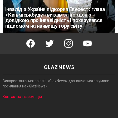
Інвалід з України підкорив Еверест: глава
«Київміськбуду» виїхав за кордон з
довідкою про інвалідність і похизувався
підйомом на найвищу гору світу
facebook
twitter
instagram
youtube
GLAZNEWS
Використання матеріалів «GlazNews» дозволяється за умови
посилання на «GlazNews».
Контактна інформація