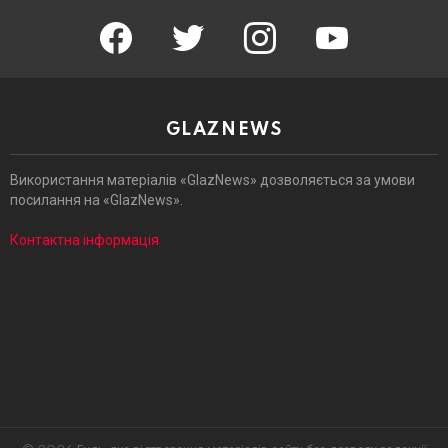
facebook
twitter
instagram
youtube
GLAZNEWS
Використання матеріалів «GlazNews» дозволяється за умови
посилання на «GlazNews».
Контактна інформація