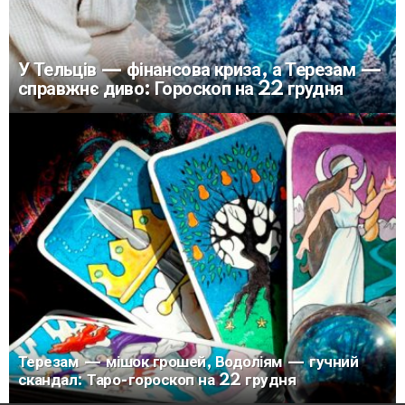
У Тельців — фінансова криза, а Терезам —
справжнє диво: Гороскоп на 22 грудня
Терезам — мішок грошей, Водоліям — гучний
скандал: Таро-гороскоп на 22 грудня